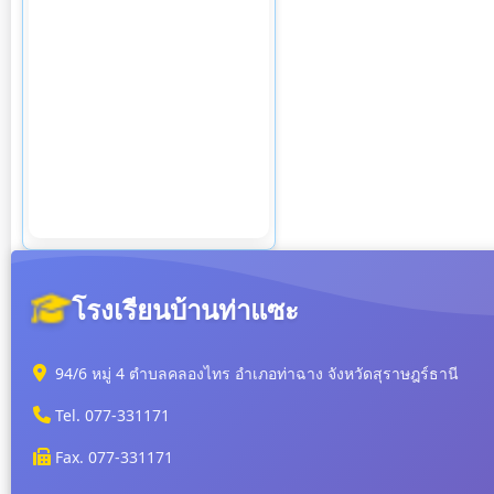
โรงเรียนบ้านท่าแซะ
94/6 หมู่ 4 ตำบลคลองไทร อำเภอท่าฉาง จังหวัดสุราษฎร์ธานี
Tel. 077-331171
Fax. 077-331171