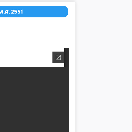
พ.ศ. 2551